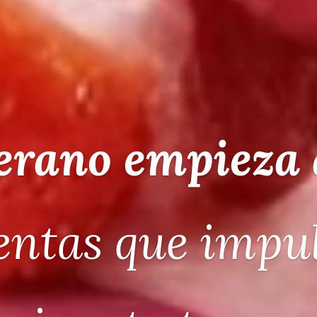
imavera Outd
egocio necesita