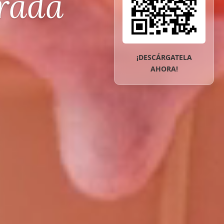
¡DESCÁRGATELA
AHORA!