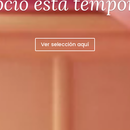
más
Quiero más información