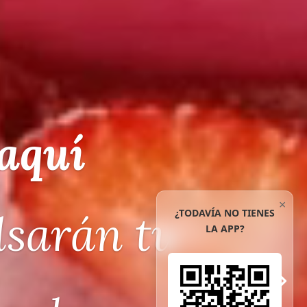
oor
×
 para vender
¿TODAVÍA NO TIENES
LA APP?