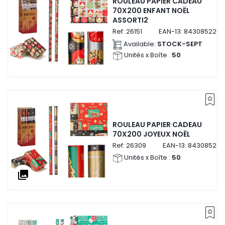
ROULEAU PAPIER CADEAU
70X200 ENFANT NOËL
ASSORTI2
Ref:
26151
EAN-13:
8430852261
Available:
STOCK-SEPT
Unités x Boîte :
50
ROULEAU PAPIER CADEAU
70X200 JOYEUX NOËL
Ref:
26309
EAN-13:
843085226
Unités x Boîte :
50
collections