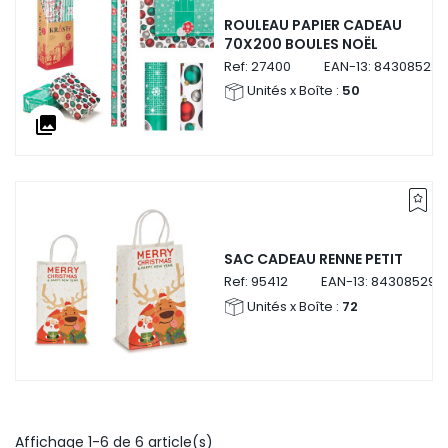
ROULEAU PAPIER CADEAU
70X200 BOULES NOËL
Ref:
27400
EAN-13:
843085227
Unités x Boîte :
50
collections
SAC CADEAU RENNE PETIT
Ref:
95412
EAN-13:
8430852954
Unités x Boîte :
72
Affichage 1-6 de 6 article(s)