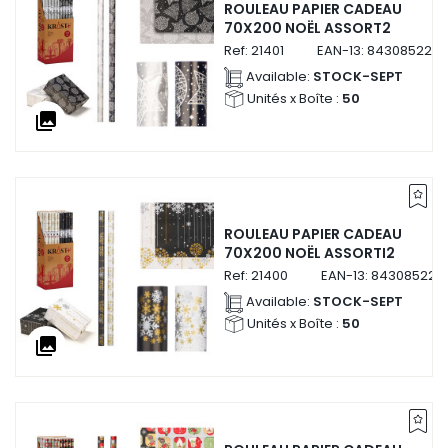
ROULEAU PAPIER CADEAU
70X200 NOËL ASSORT2
Ref:
21401
EAN-13:
8430852214
Available:
STOCK-SEPT
Unités x Boîte :
50
collections
ROULEAU PAPIER CADEAU
70X200 NOËL ASSORTI2
Ref:
21400
EAN-13:
843085221
Available:
STOCK-SEPT
Unités x Boîte :
50
collections