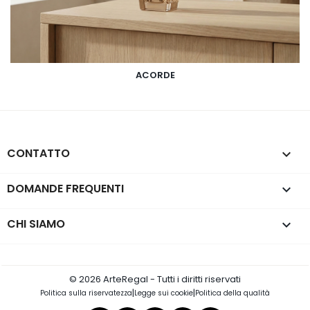
ACORDE
CONTATTO
keyboard_arrow_down
DOMANDE FREQUENTI

CHI SIAMO

© 2026 ArteRegal - Tutti i diritti riservati
|
|
Politica sulla riservatezza
Legge sui cookie
Politica della qualità