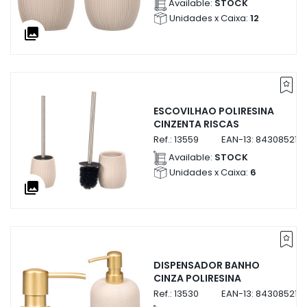
Available:
STOCK
Unidades x Caixa:
12
collections
ESCOVILHAO POLIRESINA
CINZENTA RISCAS
Ref.:
13559
EAN-13:
843085213
Available:
STOCK
Unidades x Caixa:
6
collections
DISPENSADOR BANHO
CINZA POLIRESINA
Ref.:
13530
EAN-13:
843085213