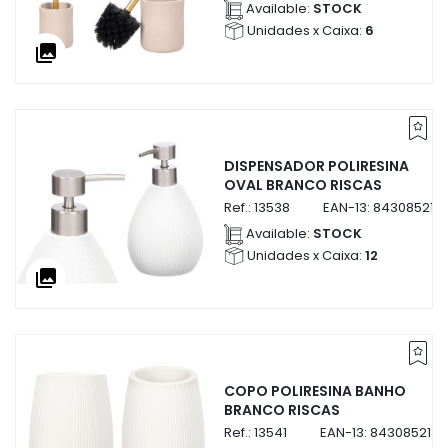
Available:
STOCK
Unidades x Caixa:
6
collections
DISPENSADOR POLIRESINA
OVAL BRANCO RISCAS
Ref.:
13538
EAN-13:
843085213
Available:
STOCK
Unidades x Caixa:
12
collections
COPO POLIRESINA BANHO
BRANCO RISCAS
Ref.:
13541
EAN-13:
8430852135