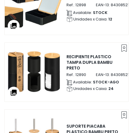
Ref.:
12898
EAN-13:
843085212
Available:
STOCK
Unidades x Caixa:
12
collections
RECIPIENTE PLASTICO
TAMPA DUPLA BAMBU
PRETO
Ref.:
12890
EAN-13:
843085212
Available:
STOCK-AGO
Unidades x Caixa:
24
collections
SUPORTE PIACABA
PLASTICO BAMBU PRETO