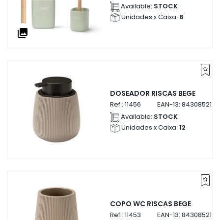
Available:
STOCK
Unidades x Caixa:
6
collections
DOSEADOR RISCAS BEGE
Ref.:
11456
EAN-13:
8430852114
Available:
STOCK
Unidades x Caixa:
12
COPO WC RISCAS BEGE
Ref.:
11453
EAN-13:
8430852114