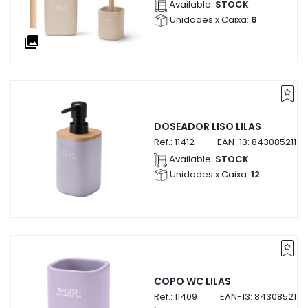
Available:
STOCK
Unidades x Caixa:
6
collections
DOSEADOR LISO LILAS
Ref.:
11412
EAN-13:
84308521141
Available:
STOCK
Unidades x Caixa:
12
COPO WC LILAS
Ref.:
11409
EAN-13:
8430852114