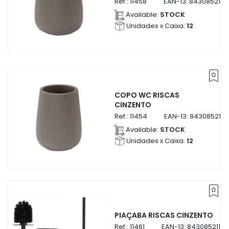
Ref.:
11458
EAN-13:
8430852114
Available:
STOCK
Unidades x Caixa:
12
COPO WC RISCAS
CINZENTO
Ref.:
11454
EAN-13:
8430852114
Available:
STOCK
Unidades x Caixa:
12
PIAÇABA RISCAS CINZENTO
Ref.:
11461
EAN-13:
84308521146