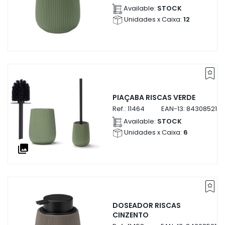
Available:
STOCK
Unidades x Caixa:
12
PIAÇABA RISCAS VERDE
Ref.:
11464
EAN-13:
8430852114
Available:
STOCK
Unidades x Caixa:
6
collections
DOSEADOR RISCAS
CINZENTO