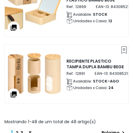
PLASTICO BAMBU BEGE
Ref.:
12899
EAN-13:
843085212
Available:
STOCK
Unidades x Caixa:
12
collections
RECIPIENTE PLASTICO
TAMPA DUPLA BAMBU BEGE
Ref.:
12891
EAN-13:
84308521289
Available:
STOCK-AGO
Unidades x Caixa:
24
collections
Mostrando 1-48 de um total de 48 artigo(s)
1
Próximo