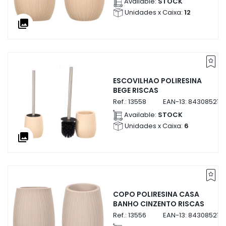
Available:
STOCK
Unidades x Caixa:
12
collections
ESCOVILHAO POLIRESINA
BEGE RISCAS
Ref.:
13558
EAN-13:
843085213
Available:
STOCK
Unidades x Caixa:
6
collections
COPO POLIRESINA CASA
BANHO CINZENTO RISCAS
Ref.:
13556
EAN-13:
843085213