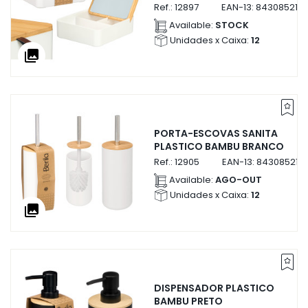
Ref.:
12897
EAN-13:
843085212
Available:
STOCK
Unidades x Caixa:
12
collections
PORTA-ESCOVAS SANITA
PLASTICO BAMBU BRANCO
Ref.:
12905
EAN-13:
843085212
Available:
AGO-OUT
Unidades x Caixa:
12
collections
DISPENSADOR PLASTICO
BAMBU PRETO