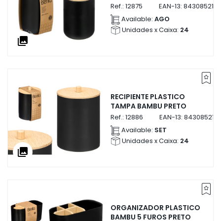
Ref.:
12875
EAN-13:
8430852128
Available:
AGO
Unidades x Caixa:
24
collections
RECIPIENTE PLASTICO
TAMPA BAMBU PRETO
Ref.:
12886
EAN-13:
843085212
Available:
SET
Unidades x Caixa:
24
collections
ORGANIZADOR PLASTICO
BAMBU 5 FUROS PRETO