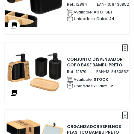
Ref.:
12894
EAN-13:
843085212
Available:
AGO-SET
Unidades x Caixa:
24
collections
CONJUNTO DISPENSADOR
COPO BASE BAMBU PRETO
Ref.:
12879
EAN-13:
843085212
Available:
STOCK
Unidades x Caixa:
12
collections
ORGANIZADOR ESPELHOS
PLASTICO BAMBU PRETO