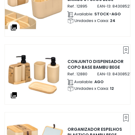
Ref.:
12895
EAN-13:
843085212
Available:
STOCK-AGO
Unidades x Caixa:
24
collections
CONJUNTO DISPENSADOR
COPO BASE BAMBU BEGE
Ref.:
12880
EAN-13:
843085212
Available:
AGO
Unidades x Caixa:
12
collections
ORGANIZADOR ESPELHOS