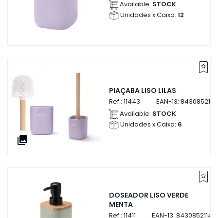
Available:
STOCK
Unidades x Caixa:
12
PIAÇABA LISO LILAS
Ref.:
11443
EAN-13:
8430852114
Available:
STOCK
Unidades x Caixa:
6
collections
DOSEADOR LISO VERDE
MENTA
Ref.:
11411
EAN-13:
843085211411