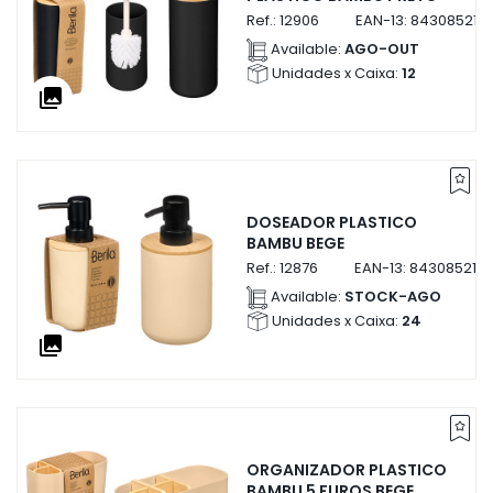
Ref.:
12906
EAN-13:
843085212
Available:
AGO-OUT
Unidades x Caixa:
12
collections
DOSEADOR PLASTICO
BAMBU BEGE
Ref.:
12876
EAN-13:
843085212
Available:
STOCK-AGO
Unidades x Caixa:
24
collections
ORGANIZADOR PLASTICO
BAMBU 5 FUROS BEGE