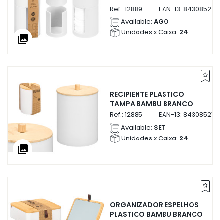
Ref.:
12889
EAN-13:
843085212
Available:
AGO
Unidades x Caixa:
24
collections
RECIPIENTE PLASTICO
TAMPA BAMBU BRANCO
Ref.:
12885
EAN-13:
843085212
Available:
SET
Unidades x Caixa:
24
collections
ORGANIZADOR ESPELHOS
PLASTICO BAMBU BRANCO