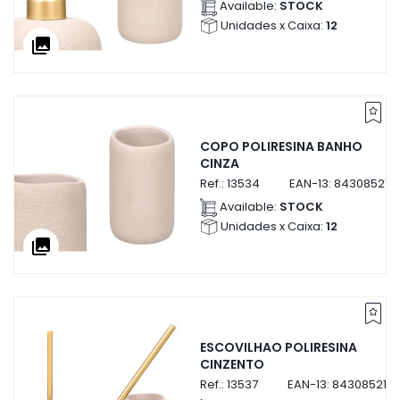
Available:
STOCK
Unidades x Caixa:
12
collections
COPO POLIRESINA BANHO
CINZA
Ref.:
13534
EAN-13:
843085213
Available:
STOCK
Unidades x Caixa:
12
collections
ESCOVILHAO POLIRESINA
CINZENTO
Ref.:
13537
EAN-13:
843085213