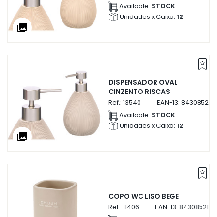
Available:
STOCK
Unidades x Caixa:
12
collections
DISPENSADOR OVAL
CINZENTO RISCAS
Ref.:
13540
EAN-13:
843085213
Available:
STOCK
Unidades x Caixa:
12
collections
COPO WC LISO BEGE
Ref.:
11406
EAN-13:
8430852114