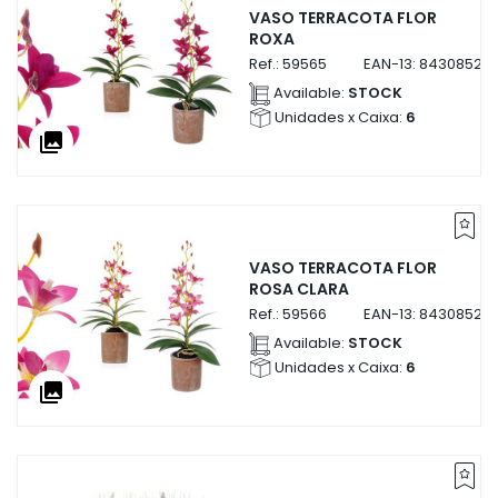
VASO TERRACOTA FLOR
ROXA
Ref.:
59565
EAN-13:
84308525
Available:
STOCK
Unidades x Caixa:
6
collections
VASO TERRACOTA FLOR
ROSA CLARA
Ref.:
59566
EAN-13:
84308525
Available:
STOCK
Unidades x Caixa:
6
collections