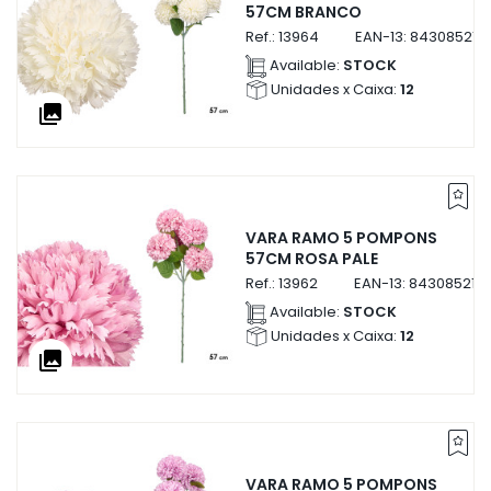
57CM BRANCO
Ref.:
13964
EAN-13:
843085213
Available:
STOCK
Unidades x Caixa:
12
collections
VARA RAMO 5 POMPONS
57CM ROSA PALE
Ref.:
13962
EAN-13:
843085213
Available:
STOCK
Unidades x Caixa:
12
collections
VARA RAMO 5 POMPONS