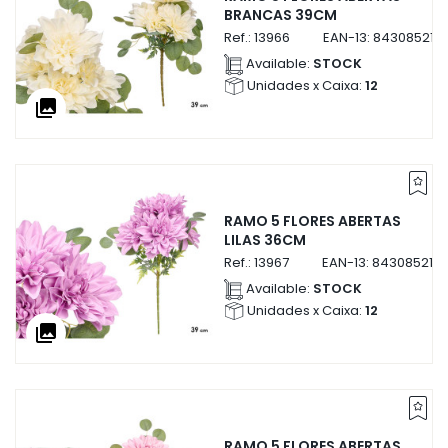
BRANCAS 39CM
Ref.:
13966
EAN-13:
843085213
Available:
STOCK
Unidades x Caixa:
12
collections
RAMO 5 FLORES ABERTAS
LILAS 36CM
Ref.:
13967
EAN-13:
843085213
Available:
STOCK
Unidades x Caixa:
12
collections
RAMO 5 FLORES ABERTAS