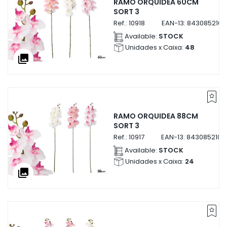
RAMO ORQUIDEA 60CM
SORT 3
Ref.:
10918
EAN-13:
8430852109
Available:
STOCK
Unidades x Caixa:
48
collections
RAMO ORQUIDEA 88CM
SORT 3
Ref.:
10917
EAN-13:
8430852109
Available:
STOCK
Unidades x Caixa:
24
collections