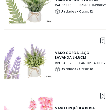
Ref.:
14336
EAN-13:
843085214
Unidades x Caixa:
12
VASO CORDA LAÇO
LAVANDA 24,5CM
Ref.:
14337
EAN-13:
843085214
Unidades x Caixa:
12
VASO ORQUÍDEA ROSA