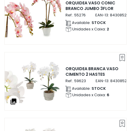
ORQUIDEA VASO CONIC
BRANCO JUMBO 3FLOR
Ref.:
55276
EAN-13:
843085255
Available:
STOCK
Unidades x Caixa:
2
ORQUIDEA BRANCA VASO
CIMENTO 2 HASTES
Ref.:
59623
EAN-13:
84308525
Available:
STOCK
Unidades x Caixa:
6
collections