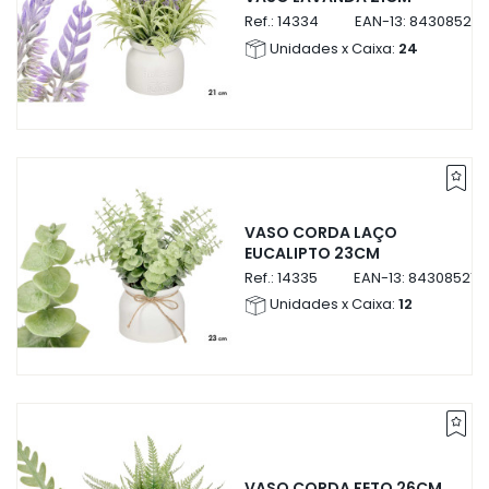
Ref.:
14334
EAN-13:
843085214
Unidades x Caixa:
24
VASO CORDA LAÇO
EUCALIPTO 23CM
Ref.:
14335
EAN-13:
843085214
Unidades x Caixa:
12
VASO CORDA FETO 26CM