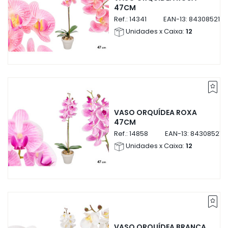
47CM
Ref.:
14341
EAN-13:
8430852143
Unidades x Caixa:
12
VASO ORQUÍDEA ROXA
47CM
Ref.:
14858
EAN-13:
843085214
Unidades x Caixa:
12
VASO ORQUÍDEA BRANCA