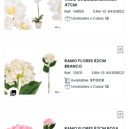
47CM
Ref.:
14859
EAN-13:
843085214
Unidades x Caixa:
12
RAMO FLORES 62CM
BRANCO
Ref.:
13931
EAN-13:
8430852139
Available:
STOCK
Unidades x Caixa:
12
collections
RAMO FLORES 62CM ROSA