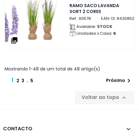
RAMO SACO LAVANDA
SORT 2 CORES
Ref.:
60578
EAN-13:
843085260
Available:
STOCK
Unidades x Caixa:
6
collections
Mostrando 1-48 de um total de 48 artigo(s)
1

Próximo
2
3
…
5
Voltar ao topo

CONTACTO
keyboard_arrow_down