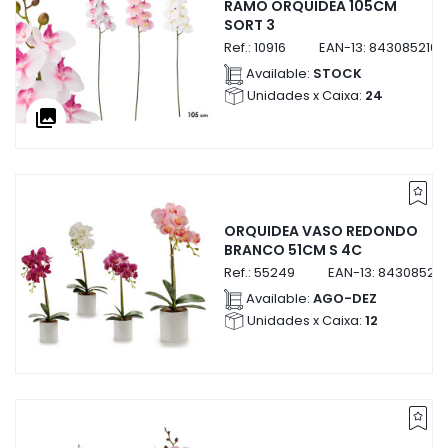
RAMO ORQUIDEA 105CM
SORT 3
Ref.:
10916
EAN-13:
8430852109
Available:
STOCK
Unidades x Caixa:
24
collections
ORQUIDEA VASO REDONDO
BRANCO 51CM S 4C
Ref.:
55249
EAN-13:
84308525
Available:
AGO-DEZ
Unidades x Caixa:
12