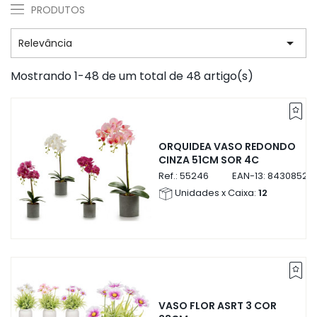
PRODUTOS

Relevância
Mostrando 1-48 de um total de 48 artigo(s)
ORQUIDEA VASO REDONDO
CINZA 51CM SOR 4C
Ref.:
55246
EAN-13:
84308525
Unidades x Caixa:
12
VASO FLOR ASRT 3 COR