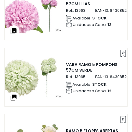
57CM LILAS
Ref.:
13963
EAN-13:
843085213
Available:
STOCK
Unidades x Caixa:
12
collections
VARA RAMO 5 POMPONS
57CM VERDE
Ref.:
13965
EAN-13:
843085213
Available:
STOCK
Unidades x Caixa:
12
collections
RAMO 5 FLORES ABERTAS