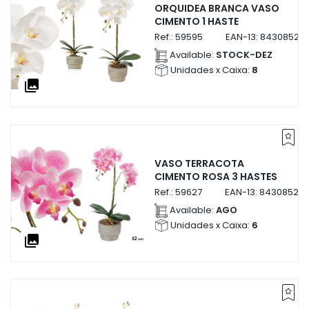
ORQUIDEA BRANCA VASO
CIMENTO 1 HASTE
Ref.:
59595
EAN-13:
84308525
Available:
STOCK-DEZ
Unidades x Caixa:
8
collections
VASO TERRACOTA
CIMENTO ROSA 3 HASTES
Ref.:
59627
EAN-13:
843085259
Available:
AGO
Unidades x Caixa:
6
collections