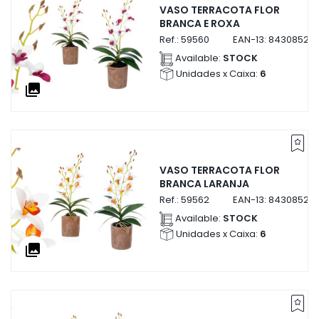
VASO TERRACOTA FLOR
BRANCA E ROXA
Ref.:
59560
EAN-13:
84308525
Available:
STOCK
Unidades x Caixa:
6
collections
VASO TERRACOTA FLOR
BRANCA LARANJA
Ref.:
59562
EAN-13:
843085259
Available:
STOCK
Unidades x Caixa:
6
collections