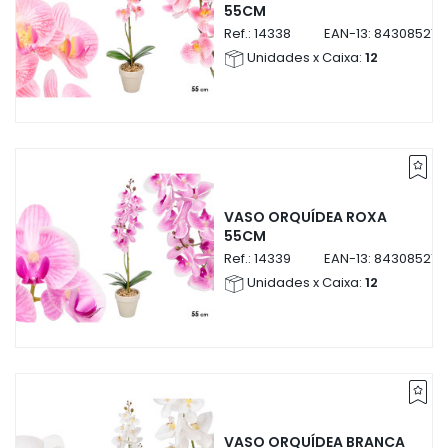
55CM
Ref.:
14338
EAN-13:
843085214
Unidades x Caixa:
12
VASO ORQUÍDEA ROXA
55CM
Ref.:
14339
EAN-13:
843085214
Unidades x Caixa:
12
VASO ORQUÍDEA BRANCA