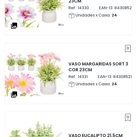
23CM
Ref.:
14330
EAN-13:
843085214
Unidades x Caixa:
24
collections
VASO MARGARIDAS SORT 3
COR 23CM
Ref.:
14331
EAN-13:
8430852143
Unidades x Caixa:
24
collections
VASO EUCALIPTO 21,5CM