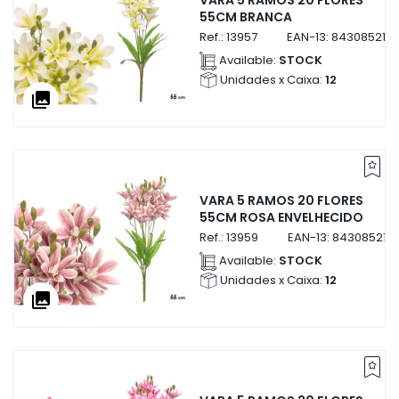
VARA 5 RAMOS 20 FLORES
55CM BRANCA
Ref.:
13957
EAN-13:
843085213
Available:
STOCK
Unidades x Caixa:
12
collections
VARA 5 RAMOS 20 FLORES
55CM ROSA ENVELHECIDO
Ref.:
13959
EAN-13:
843085213
Available:
STOCK
Unidades x Caixa:
12
collections