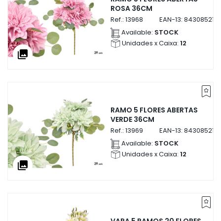
ROSA 36CM
Ref.:
13968
EAN-13:
843085213
Available:
STOCK
Unidades x Caixa:
12
collections
RAMO 5 FLORES ABERTAS
VERDE 36CM
Ref.:
13969
EAN-13:
843085213
Available:
STOCK
Unidades x Caixa:
12
collections