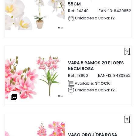
55CM
Ref.:
14340
EAN-13:
843085214
Unidades x Caixa:
12
VARA 5 RAMOS 20 FLORES
55CM ROSA
Ref.:
13960
EAN-13:
843085213
Available:
STOCK
Unidades x Caixa:
12
collections
VASO ORQUÍDEA ROSA