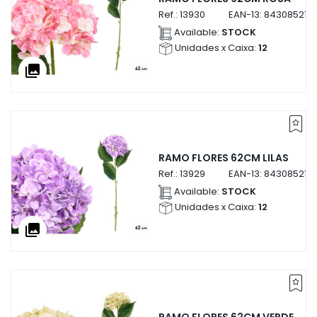
Ref.:
13930
EAN-13:
843085213
Available:
STOCK
Unidades x Caixa:
12
collections
RAMO FLORES 62CM LILAS
Ref.:
13929
EAN-13:
843085213
Available:
STOCK
Unidades x Caixa:
12
collections
RAMO FLORES 62CM VERDE