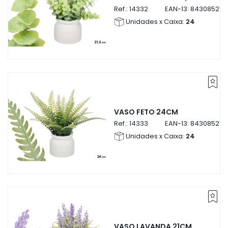
Ref.:
14332
EAN-13:
843085214
Unidades x Caixa:
24
VASO FETO 24CM
Ref.:
14333
EAN-13:
843085214
Unidades x Caixa:
24
VASO LAVANDA 21CM