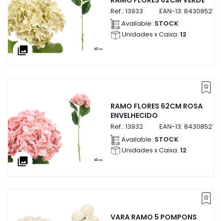
Ref.:
13933
EAN-13:
843085213
Available:
STOCK
Unidades x Caixa:
12
collections
RAMO FLORES 62CM ROSA
ENVELHECIDO
Ref.:
13932
EAN-13:
843085213
Available:
STOCK
Unidades x Caixa:
12
collections
VARA RAMO 5 POMPONS