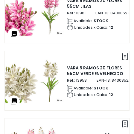
VARA 5 RAMOS 20 FLORES
55CM LILAS
Ref.:
13961
EAN-13:
8430852139
Available:
STOCK
Unidades x Caixa:
12
collections
VARA 5 RAMOS 20 FLORES
55CM VERDE ENVELHECIDO
Ref.:
13958
EAN-13:
843085213
Available:
STOCK
Unidades x Caixa:
12
collections