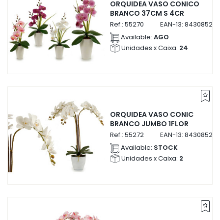
ORQUIDEA VASO CONICO
BRANCO 37CM S 4CR
Ref.:
55270
EAN-13:
843085255
Available:
AGO
Unidades x Caixa:
24
ORQUIDEA VASO CONIC
BRANCO JUMBO 1FLOR
Ref.:
55272
EAN-13:
843085255
Available:
STOCK
Unidades x Caixa:
2