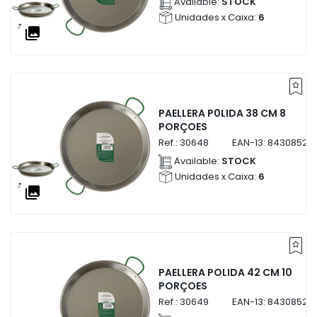
Available:
STOCK
Unidades x Caixa:
6
collections
PAELLERA P0LIDA 38 CM 8
PORÇOES
Ref.:
30648
EAN-13:
84308523
Available:
STOCK
Unidades x Caixa:
6
collections
PAELLERA POLIDA 42 CM 10
PORÇOES
Ref.:
30649
EAN-13:
84308523