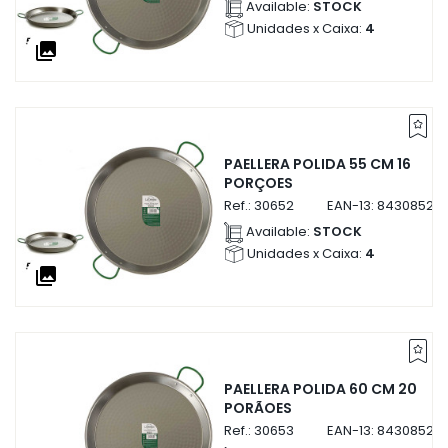
Available:
STOCK
Unidades x Caixa:
4
collections
PAELLERA POLIDA 55 CM 16
PORÇOES
Ref.:
30652
EAN-13:
84308523
Available:
STOCK
Unidades x Caixa:
4
collections
PAELLERA POLIDA 60 CM 20
PORÃOES
Ref.:
30653
EAN-13:
843085230