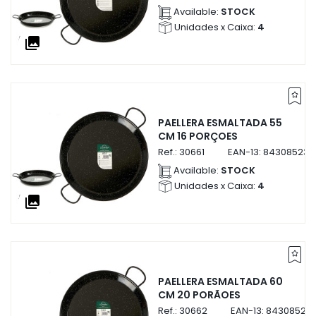
Available:
STOCK
Unidades x Caixa:
4
collections
PAELLERA ESMALTADA 55
CM 16 PORÇOES
Ref.:
30661
EAN-13:
843085230
Available:
STOCK
Unidades x Caixa:
4
collections
PAELLERA ESMALTADA 60
CM 20 PORÃOES
Ref.:
30662
EAN-13:
84308523