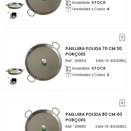
Available:
STOCK
Unidades x Caixa:
4
collections
PAELLERA POLIDA 70 CM 30
PORÇOES
Ref.:
30654
EAN-13:
84308523
Available:
STOCK
Unidades x Caixa:
2
collections
PAELLERA POLIDA 80 CM 40
PORÇOES
Ref.:
30655
EAN-13:
84308523