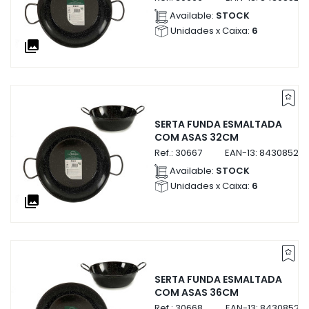
Available:
STOCK
Unidades x Caixa:
6
collections
SERTA FUNDA ESMALTADA
COM ASAS 32CM
Ref.:
30667
EAN-13:
843085230
Available:
STOCK
Unidades x Caixa:
6
collections
SERTA FUNDA ESMALTADA
COM ASAS 36CM
Ref.:
30668
EAN-13:
84308523