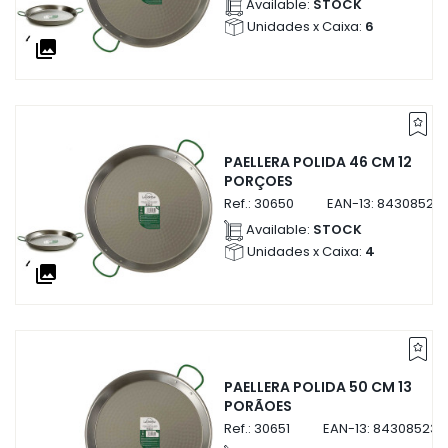
Available:
STOCK
Unidades x Caixa:
6
collections
PAELLERA POLIDA 46 CM 12
PORÇOES
Ref.:
30650
EAN-13:
84308523
Available:
STOCK
Unidades x Caixa:
4
collections
PAELLERA POLIDA 50 CM 13
PORÃOES
Ref.:
30651
EAN-13:
843085230