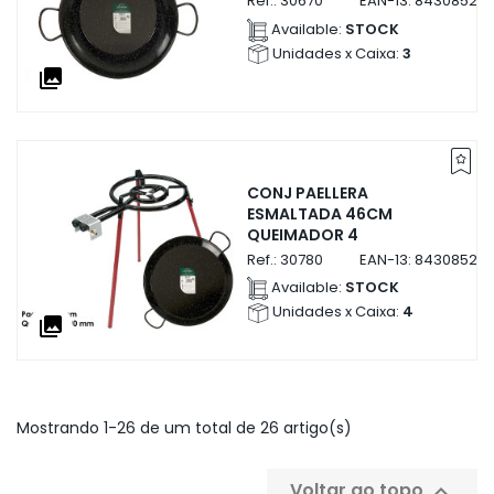
Ref.:
30670
EAN-13:
843085230
Available:
STOCK
Unidades x Caixa:
3
collections
CONJ PAELLERA
ESMALTADA 46CM
QUEIMADOR 4
Ref.:
30780
EAN-13:
84308523
Available:
STOCK
Unidades x Caixa:
4
collections
Mostrando 1-26 de um total de 26 artigo(s)
Voltar ao topo
