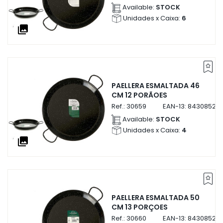
Available:
STOCK
Unidades x Caixa:
6
collections
PAELLERA ESMALTADA 46
CM 12 PORÃOES
Ref.:
30659
EAN-13:
84308523
Available:
STOCK
Unidades x Caixa:
4
collections
PAELLERA ESMALTADA 50
CM 13 PORÇOES
Ref.:
30660
EAN-13:
84308523