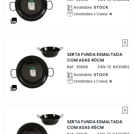
Available:
STOCK
Unidades x Caixa:
4
collections
SERTA FUNDA ESMALTADA
COM ASAS 40CM
Ref.:
30669
EAN-13:
84308523
Available:
STOCK
Unidades x Caixa:
4
collections
SERTA FUNDA ESMALTADA
COM ASAS 45CM