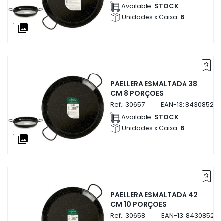
Available:
STOCK
Unidades x Caixa:
6
collections
PAELLERA ESMALTADA 38
CM 8 PORÇOES
Ref.:
30657
EAN-13:
843085230
Available:
STOCK
Unidades x Caixa:
6
collections
PAELLERA ESMALTADA 42
CM 10 PORÇOES
Ref.:
30658
EAN-13:
84308523