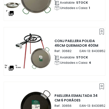
Available:
STOCK
Unidades x Caixa:
1
collections
CONJ PAELLERA POLIDA
46CM QUEIMADOR 400M
Ref.:
30682
EAN-13:
843085230
Available:
STOCK
Unidades x Caixa:
4
collections
PAELLERA ESMALTADA 34
CM 6 PORÃOES
Ref.:
30656
EAN-13:
84308523