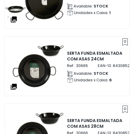
Available:
STOCK
Unidades x Caixa:
1
collections
SERTA FUNDA ESMALTADA
COM ASAS 24CM
Ref.:
30665
EAN-13:
84308523
Available:
STOCK
Unidades x Caixa:
6
collections
SERTA FUNDA ESMALTADA
COM ASAS 28CM
Ref.:
30666
EAN-13:
843085230