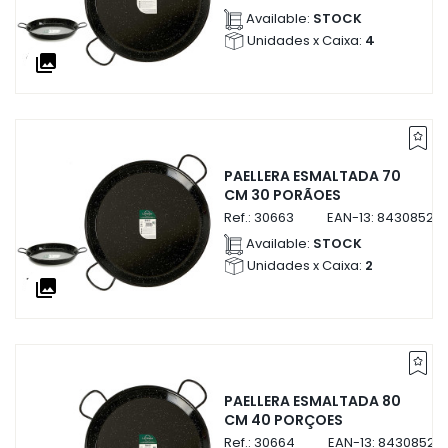
Available:
STOCK
Unidades x Caixa:
4
collections
PAELLERA ESMALTADA 70
CM 30 PORÃOES
Ref.:
30663
EAN-13:
84308523
Available:
STOCK
Unidades x Caixa:
2
collections
PAELLERA ESMALTADA 80
CM 40 PORÇOES
Ref.:
30664
EAN-13:
84308523