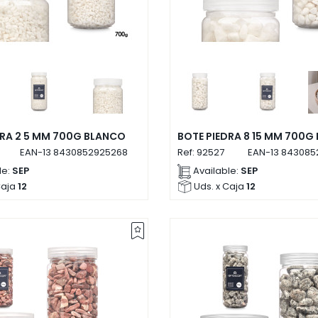
DRA 2 5 MM 700G BLANCO
BOTE PIEDRA 8 15 MM 700G
EAN-13
8430852925268
Ref:
92527
EAN-13
843085
le:
SEP
Available:
SEP
Caja
12
Uds. x Caja
12