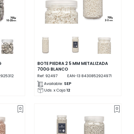
G
BOTE PIEDRA 2 5 MM METALIZADA
700G BLANCO
925312
Ref:
92497
EAN-13
8430852924971
Available:
SEP
Uds. x Caja
12