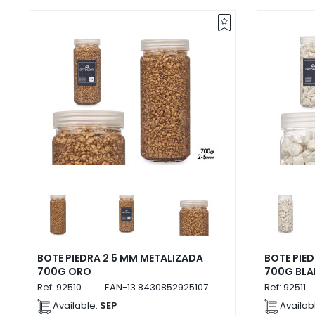
BOTE PIEDRA 2 5 MM METALIZADA
BOTE PIE
700G ORO
700G BL
Ref:
92510
EAN-13
8430852925107
Ref:
92511
Available:
SEP
Availab