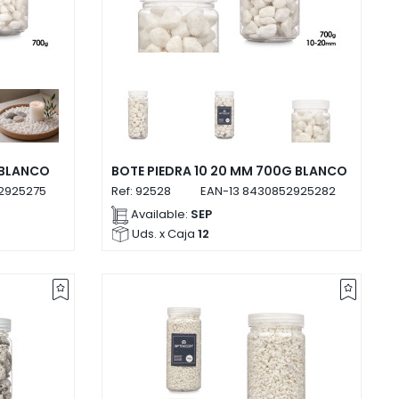
 BLANCO
BOTE PIEDRA 10 20 MM 700G BLANCO
2925275
Ref:
92528
EAN-13
8430852925282
Available:
SEP
Uds. x Caja
12