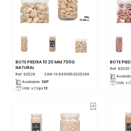
BOTE PIEDRA 10 20 MM 700G
BOTE PIE
NATURAL
Ref:
92530
Ref:
92529
EAN-13
8430852925299
Availab
Available:
SEP
Uds. x 
Uds. x Caja
12