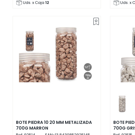
Uds. x Caja
12
Uds. x 
BOTE PIEDRA 10 20 MM METALIZADA
BOTE PIE
700G MARRON
700G GRI
Ref:
92514
EAN-13
8430852925145
Ref:
92515