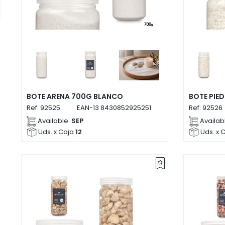
BOTE ARENA 700G BLANCO
BOTE PIE
Ref:
92525
EAN-13
8430852925251
Ref:
92526
Available:
SEP
Availab
Uds. x Caja
12
Uds. x 