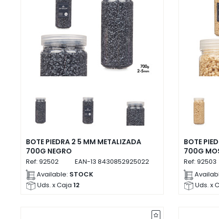
BOTE PIEDRA 2 5 MM METALIZADA
BOTE PIE
700G NEGRO
700G MO
Ref:
92502
EAN-13
8430852925022
Ref:
92503
Available:
STOCK
Availab
Uds. x Caja
12
Uds. x 