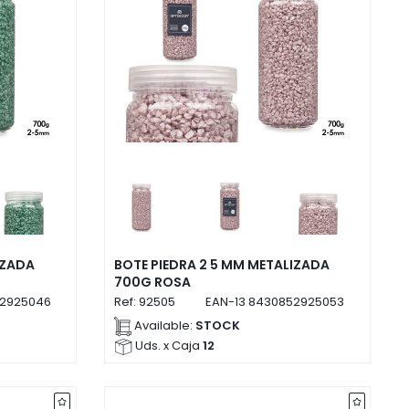
IZADA
BOTE PIEDRA 2 5 MM METALIZADA
700G ROSA
2925046
Ref:
92505
EAN-13
8430852925053
Available:
STOCK
Uds. x Caja
12