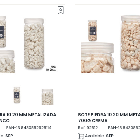
DRA 10 20 MM METALIZADA
BOTE PIEDRA 10 20 MM MET
ANCO
700G CREMA
EAN-13
8430852925114
Ref:
92512
EAN-13
8430852
le:
SEP
Available:
SEP