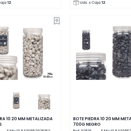
Caja
12
Uds. x Caja
12
DRA 10 20 MM METALIZADA
BOTE PIEDRA 10 20 MM MET
S
700G NEGRO
EAN-13
8430852925152
Ref:
92516
EAN-13
8430852