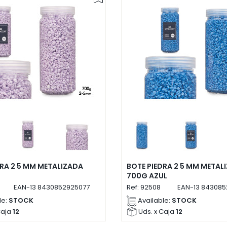
DRA 2 5 MM METALIZADA
BOTE PIEDRA 2 5 MM METAL
700G AZUL
EAN-13
8430852925077
Ref:
92508
EAN-13
843085
le:
STOCK
Available:
STOCK
Caja
12
Uds. x Caja
12