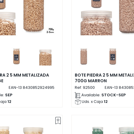
DRA 2 5 MM METALIZADA
BOTE PIEDRA 2 5 MM METAL
GE
700G MARRON
EAN-13
8430852924995
Ref:
92500
EAN-13
843085
le:
SEP
Available:
STOCK-SEP
Caja
12
Uds. x Caja
12