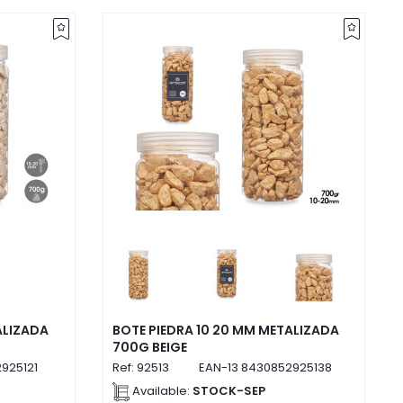
ALIZADA
BOTE PIEDRA 10 20 MM METALIZADA
700G BEIGE
925121
Ref:
92513
EAN-13
8430852925138
Available:
STOCK-SEP