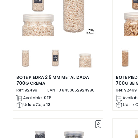
BOTE PIEDRA 2 5 MM METALIZADA
BOTE PIE
700G CREMA
700G BEI
Ref:
92498
EAN-13
8430852924988
Ref:
92499
Available:
SEP
Availab
Uds. x Caja
12
Uds. x 