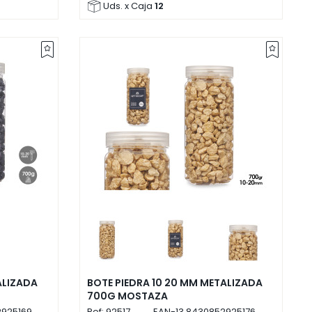
Uds. x Caja
12
ALIZADA
BOTE PIEDRA 10 20 MM METALIZADA
700G MOSTAZA
925169
Ref:
92517
EAN-13
8430852925176