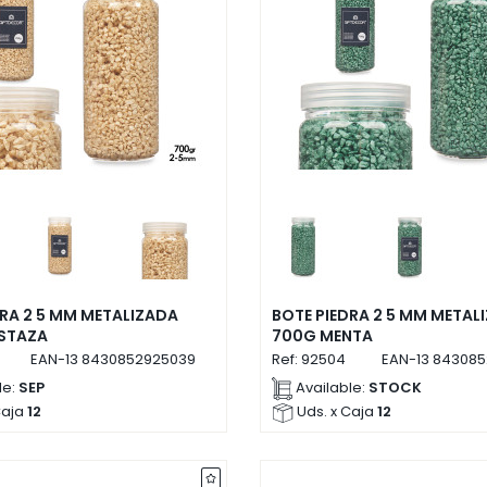
DRA 2 5 MM METALIZADA
BOTE PIEDRA 2 5 MM METAL
STAZA
700G MENTA
EAN-13
8430852925039
Ref:
92504
EAN-13
843085
le:
SEP
Available:
STOCK
Caja
12
Uds. x Caja
12