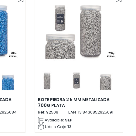
IZADA
BOTE PIEDRA 2 5 MM METALIZADA
700G PLATA
2925084
Ref:
92509
EAN-13
8430852925091
Available:
SEP
Uds. x Caja
12