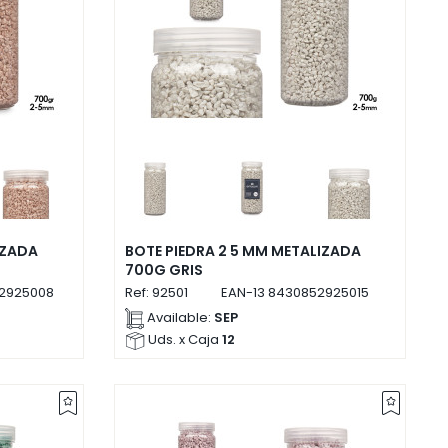
IZADA
BOTE PIEDRA 2 5 MM METALIZADA
700G GRIS
2925008
Ref:
92501
EAN-13
8430852925015
Available:
SEP
Uds. x Caja
12