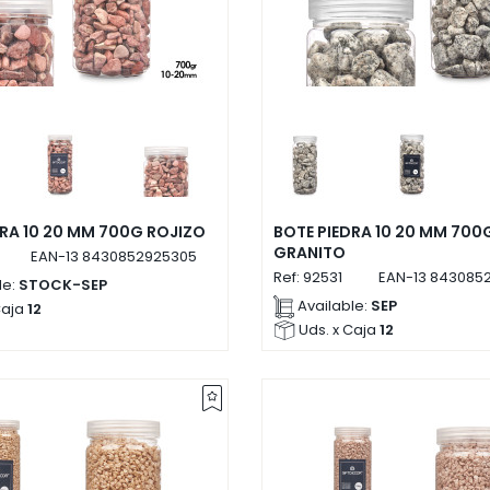
DRA 10 20 MM 700G ROJIZO
BOTE PIEDRA 10 20 MM 700
GRANITO
EAN-13
8430852925305
Ref:
92531
EAN-13
8430852
le:
STOCK-SEP
Available:
SEP
Caja
12
Uds. x Caja
12