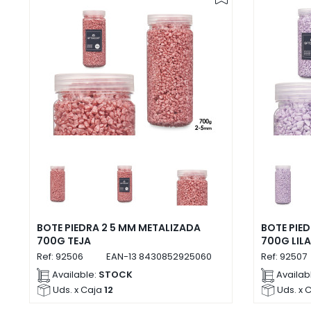
BOTE PIEDRA 2 5 MM METALIZADA
BOTE PIE
700G TEJA
700G LILA
Ref:
92506
EAN-13
8430852925060
Ref:
92507
Available:
STOCK
Availab
Uds. x Caja
12
Uds. x 