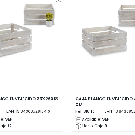
NCO ENVEJECIDO 36X26X18
CAJA BLANCO ENVEJECIDO 
CM
EAN-13
8430852818416
Ref:
81840
EAN-13
843085
le:
SEP
Available:
SEP
Caja
12
Uds. x Caja
9