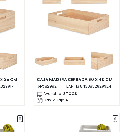
X 35 CM
CAJA MADERA CERRADA 60 X 40 CM
829917
Ref:
82992
EAN-13
8430852829924
Available:
STOCK
Uds. x Caja
4