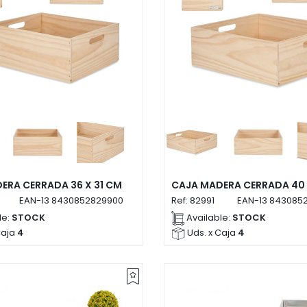
ERA CERRADA 36 X 31 CM
CAJA MADERA CERRADA 40 
EAN-13
8430852829900
Ref:
82991
EAN-13
8430852
le:
STOCK
Available:
STOCK
Caja
4
Uds. x Caja
4