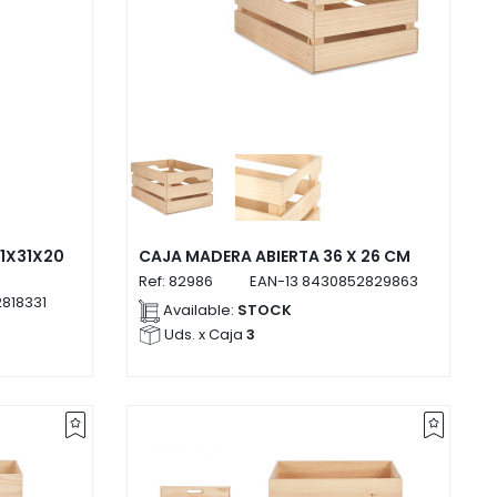
1X31X20
CAJA MADERA ABIERTA 36 X 26 CM
Ref:
82986
EAN-13
8430852829863
818331
Available:
STOCK
Uds. x Caja
3