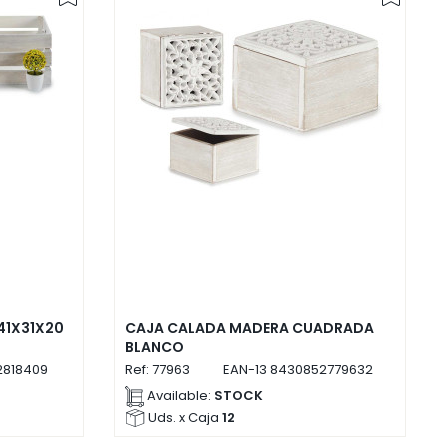
41X31X20
CAJA CALADA MADERA CUADRADA
BLANCO
2818409
Ref:
77963
EAN-13
8430852779632
Available:
STOCK
Uds. x Caja
12