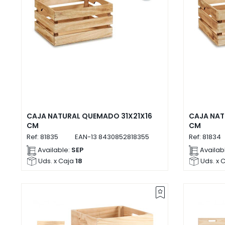
CAJA NATURAL QUEMADO 31X21X16
CAJA NAT
CM
CM
Ref:
81835
EAN-13
8430852818355
Ref:
81834
Available:
SEP
Availab
Uds. x Caja
18
Uds. x 