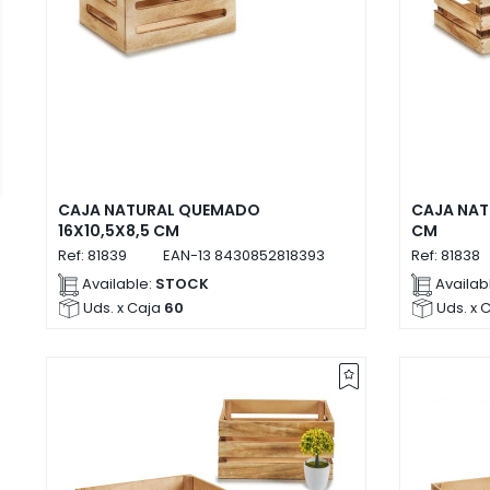
CAJA NATURAL QUEMADO
CAJA NAT
16X10,5X8,5 CM
CM
Ref:
81839
EAN-13
8430852818393
Ref:
81838
Available:
STOCK
Availab
Uds. x Caja
60
Uds. x 