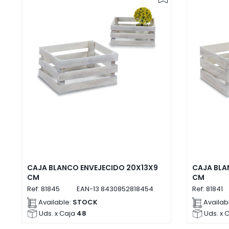
CAJA BLANCO ENVEJECIDO 20X13X9
CAJA BLA
CM
CM
Ref:
81845
EAN-13
8430852818454
Ref:
81841
Available:
STOCK
Availab
Uds. x Caja
48
Uds. x 