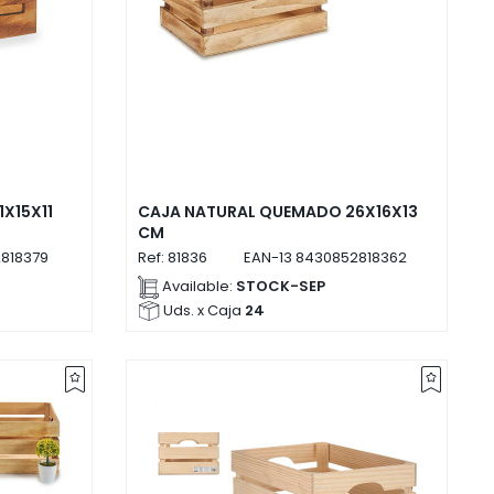
X15X11
CAJA NATURAL QUEMADO 26X16X13
CM
818379
Ref:
81836
EAN-13
8430852818362
Available:
STOCK-SEP
Uds. x Caja
24