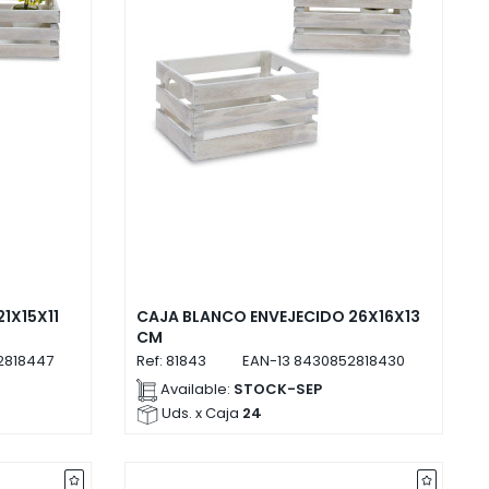
1X15X11
CAJA BLANCO ENVEJECIDO 26X16X13
CM
2818447
Ref:
81843
EAN-13
8430852818430
Available:
STOCK-SEP
Uds. x Caja
24