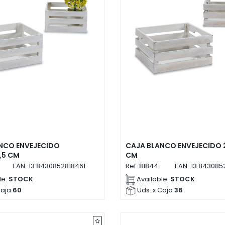
NCO ENVEJECIDO
CAJA BLANCO ENVEJECIDO 2
,5 CM
CM
EAN-13
8430852818461
Ref:
81844
EAN-13
843085
le:
STOCK
Available:
STOCK
Caja
60
Uds. x Caja
36