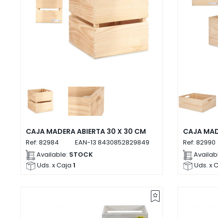
CAJA MADERA ABIERTA 30 X 30 CM
CAJA MAD
Ref:
82984
EAN-13
8430852829849
Ref:
82990
Available:
STOCK
Availab
Uds. x Caja
1
Uds. x 