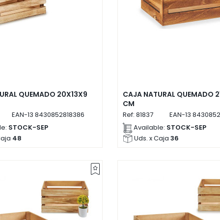
URAL QUEMADO 20X13X9
CAJA NATURAL QUEMADO 21
CM
EAN-13
8430852818386
Ref:
81837
EAN-13
8430852
le:
STOCK-SEP
Available:
STOCK-SEP
Caja
48
Uds. x Caja
36