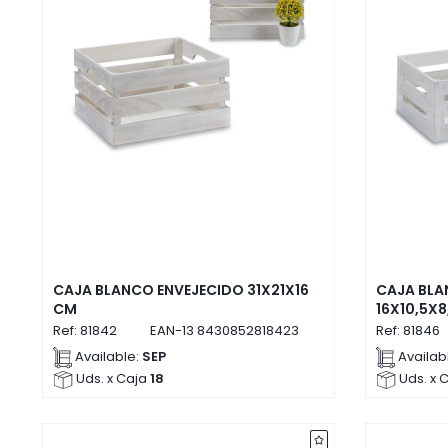
CAJA BLANCO ENVEJECIDO 31X21X16
CAJA BLA
CM
16X10,5X8
Ref:
81842
EAN-13
8430852818423
Ref:
81846
Available:
SEP
Availab
Uds. x Caja
18
Uds. x 