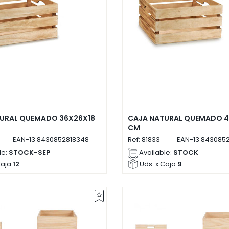
URAL QUEMADO 36X26X18
CAJA NATURAL QUEMADO 4
CM
EAN-13
8430852818348
Ref:
81833
EAN-13
8430852
le:
STOCK-SEP
Available:
STOCK
Caja
12
Uds. x Caja
9