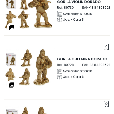
GORILA VIOLIN DORADO
Ref:
89730
EAN-13
843085289
Available:
STOCK
Uds. x Caja
3
collections
GORILA GUITARRA DORADO
Ref:
89728
EAN-13
843085289
Available:
STOCK
Uds. x Caja
3
collections