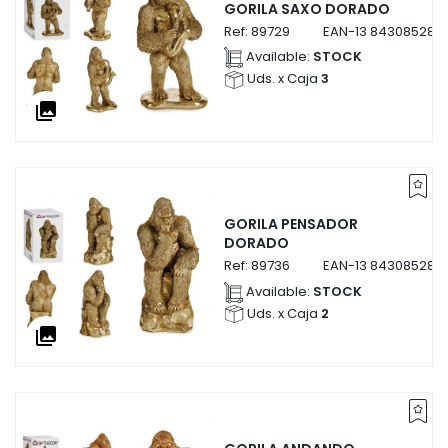
GORILA SAXO DORADO
Ref:
89729
EAN-13
843085289
Available:
STOCK
Uds. x Caja
3
collections
GORILA PENSADOR
DORADO
Ref:
89736
EAN-13
843085289
Available:
STOCK
Uds. x Caja
2
collections