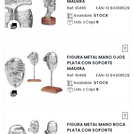
MADERA
Ref:
91465
EAN-13
8430852914
Available:
STOCK
Uds. x Caja
6
collections
FIGURA METAL MANO OJOS
PLATA CON SOPORTE
MADERA
Ref:
91468
EAN-13
8430852914
Available:
STOCK
Uds. x Caja
6
collections
FIGURA METAL MANO BOCA
PLATA CON SOPORTE