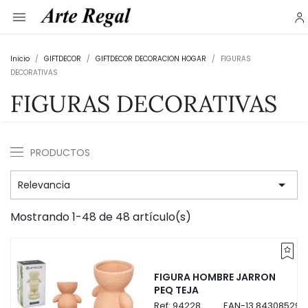

Inicio
GIFTDECOR
GIFTDECOR DECORACION HOGAR
FIGURAS
DECORATIVAS
FIGURAS DECORATIVAS
PRODUCTOS

Relevancia
Mostrando 1-48 de 48 artículo(s)
FIGURA HOMBRE JARRON
PEQ TEJA
Ref:
94228
EAN-13
843085294