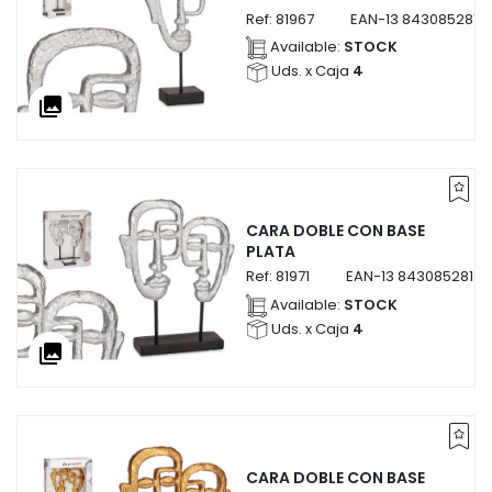
Ref:
81967
EAN-13
8430852819
Available:
STOCK
Uds. x Caja
4
collections
CARA DOBLE CON BASE
PLATA
Ref:
81971
EAN-13
84308528197
Available:
STOCK
Uds. x Caja
4
collections
CARA DOBLE CON BASE