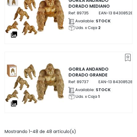
GORILA ANDANDO
DORADO MEDIANO
Ref:
89735
EAN-13
843085289
Available:
STOCK
Uds. x Caja
2
collections
GORILA ANDANDO
DORADO GRANDE
Ref:
89737
EAN-13
843085289
Available:
STOCK
Uds. x Caja
1
collections
Mostrando 1-48 de 48 artículo(s)