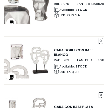
Ref:
81975
EAN-13
8430852819
Available:
STOCK
Uds. x Caja
4
collections
CARA DOBLE CON BASE
BLANCO
Ref:
81969
EAN-13
8430852819
Available:
STOCK
Uds. x Caja
4
collections
CARA CON BASE PLATA