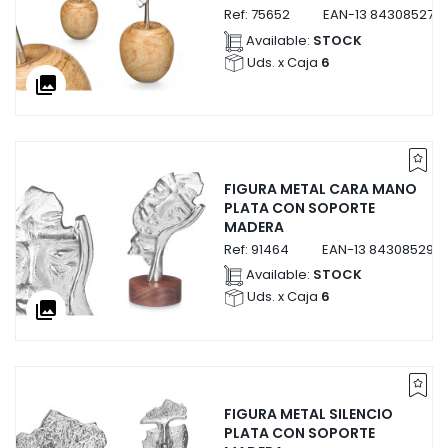
Ref:
75652
EAN-13
843085275
Available:
STOCK
Uds. x Caja
6
collections
FIGURA METAL CARA MANO
PLATA CON SOPORTE
MADERA
Ref:
91464
EAN-13
843085291
Available:
STOCK
Uds. x Caja
6
collections
FIGURA METAL SILENCIO
PLATA CON SOPORTE