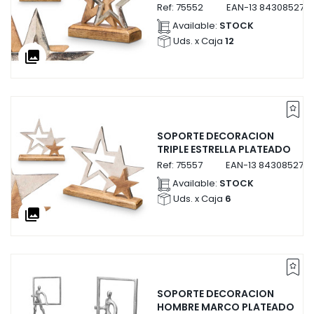
Ref:
75552
EAN-13
843085275
Available:
STOCK
Uds. x Caja
12
collections
SOPORTE DECORACION
TRIPLE ESTRELLA PLATEADO
Ref:
75557
EAN-13
843085275
Available:
STOCK
Uds. x Caja
6
collections
SOPORTE DECORACION
HOMBRE MARCO PLATEADO