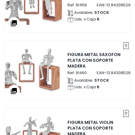
Ref:
91459
EAN-13
8430852914
Available:
STOCK
Uds. x Caja
6
collections
FIGURA METAL SAXOFON
PLATA CON SOPORTE
MADERA
Ref:
91460
EAN-13
8430852914
Available:
STOCK
Uds. x Caja
6
collections
FIGURA METAL VIOLIN
PLATA CON SOPORTE
MADERA