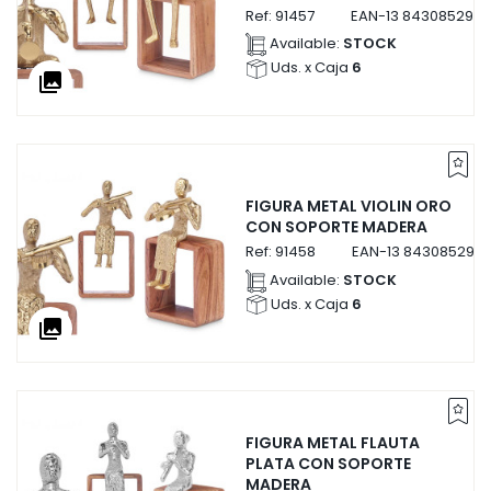
Ref:
91457
EAN-13
8430852914
Available:
STOCK
Uds. x Caja
6
collections
FIGURA METAL VIOLIN ORO
CON SOPORTE MADERA
Ref:
91458
EAN-13
8430852914
Available:
STOCK
Uds. x Caja
6
collections
FIGURA METAL FLAUTA
PLATA CON SOPORTE
MADERA