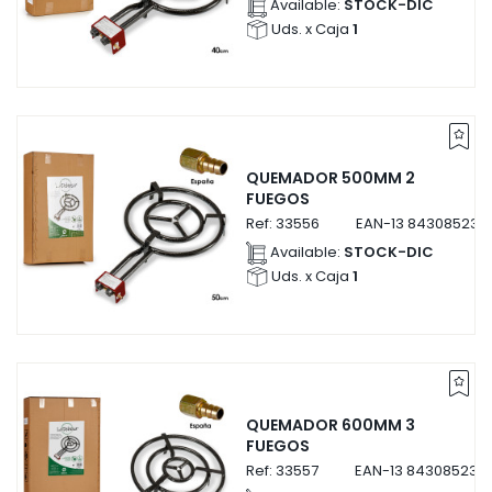
Available:
STOCK-DIC
Uds. x Caja
1
QUEMADOR 500MM 2
FUEGOS
Ref:
33556
EAN-13
843085233
Available:
STOCK-DIC
Uds. x Caja
1
QUEMADOR 600MM 3
FUEGOS
Ref:
33557
EAN-13
843085233