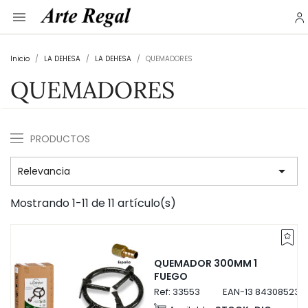

Inicio
LA DEHESA
LA DEHESA
QUEMADORES
QUEMADORES
PRODUCTOS

Relevancia
Mostrando 1-11 de 11 artículo(s)
QUEMADOR 300MM 1
FUEGO
Ref:
33553
EAN-13
843085233