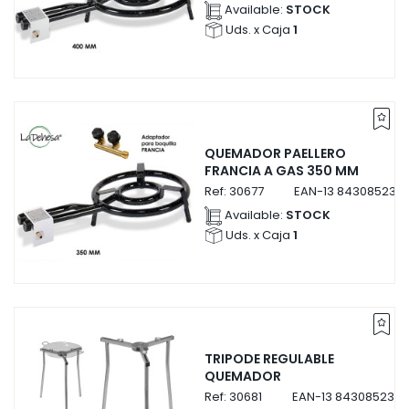
Available:
STOCK
Uds. x Caja
1
QUEMADOR PAELLERO
FRANCIA A GAS 350 MM
Ref:
30677
EAN-13
8430852306
Available:
STOCK
Uds. x Caja
1
TRIPODE REGULABLE
QUEMADOR
Ref:
30681
EAN-13
8430852306