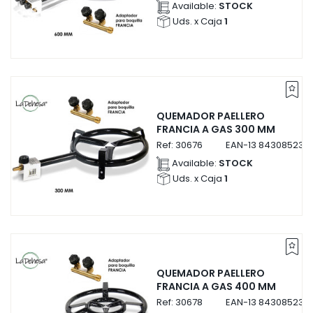
Available:
STOCK
Uds. x Caja
1
QUEMADOR PAELLERO
FRANCIA A GAS 300 MM
Ref:
30676
EAN-13
843085230
Available:
STOCK
Uds. x Caja
1
QUEMADOR PAELLERO
FRANCIA A GAS 400 MM
Ref:
30678
EAN-13
843085230