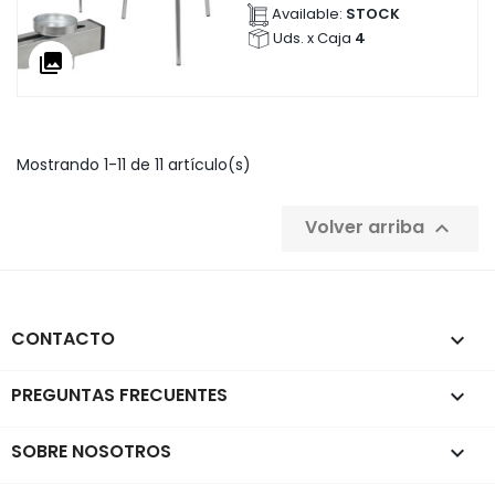
Available:
STOCK
Uds. x Caja
4
collections
Mostrando 1-11 de 11 artículo(s)
Volver arriba

CONTACTO
keyboard_arrow_down
PREGUNTAS FRECUENTES

SOBRE NOSOTROS
