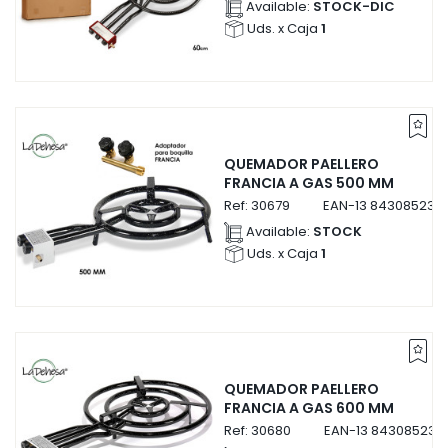
Available:
STOCK-DIC
Uds. x Caja
1
QUEMADOR PAELLERO
FRANCIA A GAS 500 MM
Ref:
30679
EAN-13
8430852306
Available:
STOCK
Uds. x Caja
1
QUEMADOR PAELLERO
FRANCIA A GAS 600 MM
Ref:
30680
EAN-13
843085230