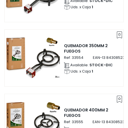
Available:
STOCK-DIC
Uds. x Caja
1
QUEMADOR 350MM 2
FUEGOS
Ref:
33554
EAN-13
843085233
Available:
STOCK-DIC
Uds. x Caja
1
QUEMADOR 400MM 2
FUEGOS
Ref:
33555
EAN-13
843085233