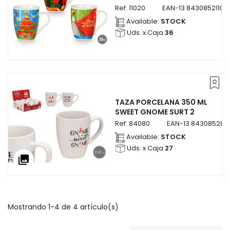
Ref:
11020
EAN-13
84308521102
Available:
STOCK
Uds. x Caja
36
TAZA PORCELANA 350 ML
SWEET GNOME SURT 2
Ref:
84080
EAN-13
843085284
Available:
STOCK
Uds. x Caja
27
collections
Mostrando 1-4 de 4 artículo(s)