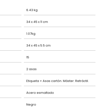
6.43 kg
34 x 45 x 11 cm
1.07kg
34 x 45 x 5.5 cm
15
2 asas
Etiqueta + Asas cartón. Máster: Retráctil.
Acero esmaltado
Negro