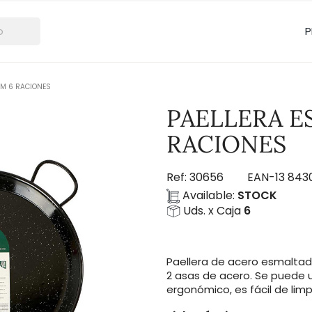
P
CM 6 RACIONES
PAELLERA E
RACIONES
Ref:
30656
EAN-13
843
Available:
STOCK
Uds. x Caja
6
Paellera de acero esmaltad
2 asas de acero. Se puede ut
ergonómico, es fácil de lim