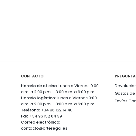
CONTACTO
PREGUNTA
Horario de oficina
: Lunes a Viernes 9:00
Devolucio
a.m. a 2:00 p.m. - 3:00 p.m. a 6:00 p.m.
Gastos de
Horario logístico
: Lunes a Viernes 9:00
Envíos Can
a.m. a 2:00 p.m. - 3:00 p.m. a 6:00 p.m.
Teléfono
:
+34 96 152 14 48
Fax
:
+34 96 152 04 39
Correo electrónico:
contacto@arteregal.es